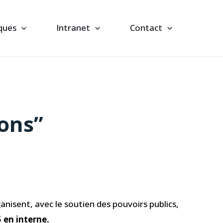
iques
Intranet
Contact
lons”
ganisent, avec le soutien des pouvoirs publics,
 en interne.